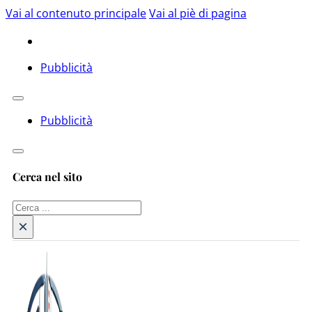
Vai al contenuto principale
Vai al piè di pagina
Pubblicità
Pubblicità
Cerca nel sito
Cerca
×