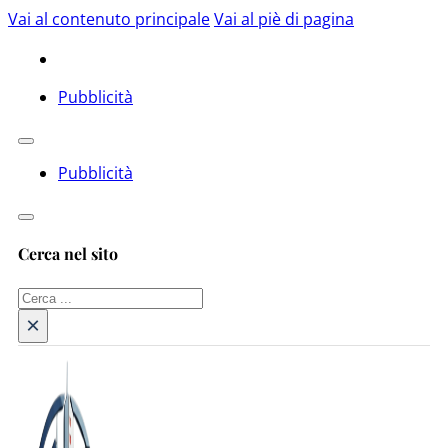
Vai al contenuto principale
Vai al piè di pagina
Pubblicità
Pubblicità
Cerca nel sito
Cerca
×