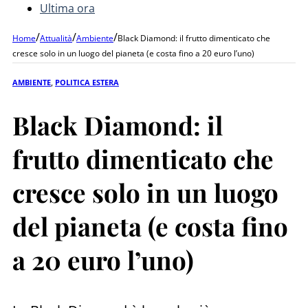
Ultima ora
/
/
/
Home
Attualità
Ambiente
Black Diamond: il frutto dimenticato che
cresce solo in un luogo del pianeta (e costa fino a 20 euro l’uno)
AMBIENTE
,
POLITICA ESTERA
Black Diamond: il
frutto dimenticato che
cresce solo in un luogo
del pianeta (e costa fino
a 20 euro l’uno)