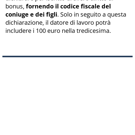
bonus,
fornendo il codice fiscale del
coniuge e dei figli
. Solo in seguito a questa
dichiarazione, il datore di lavoro potrà
includere i 100 euro nella tredicesima.