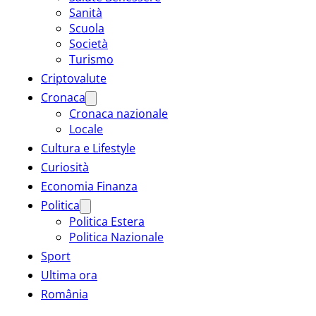
Sanità
Scuola
Società
Turismo
Criptovalute
Cronaca
Cronaca nazionale
Locale
Cultura e Lifestyle
Curiosità
Economia Finanza
Politica
Politica Estera
Politica Nazionale
Sport
Ultima ora
România