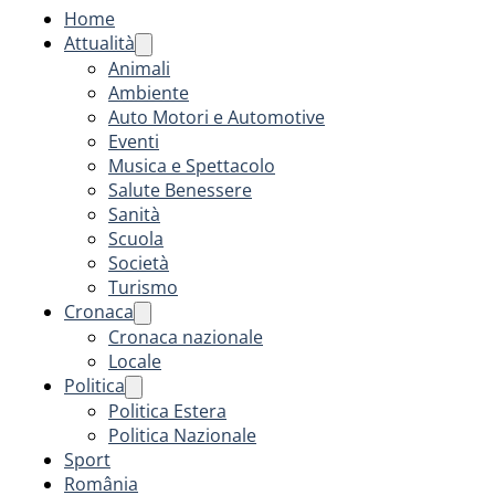
Home
Attualità
Animali
Ambiente
Auto Motori e Automotive
Eventi
Musica e Spettacolo
Salute Benessere
Sanità
Scuola
Società
Turismo
Cronaca
Cronaca nazionale
Locale
Politica
Politica Estera
Politica Nazionale
Sport
România