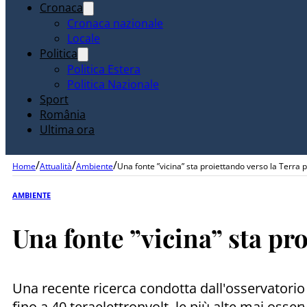
Cronaca
Cronaca nazionale
Locale
Politica
Politica Estera
Politica Nazionale
Sport
România
Ultima ora
/
/
/
Home
Attualità
Ambiente
Una fonte ”vicina” sta proiettando verso la Terra 
AMBIENTE
Una fonte ”vicina” sta pr
Una recente ricerca condotta dall'osservatorio 
fino a 40 teraelettronvolt, le più alte mai osse