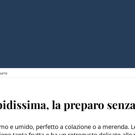
burro
bidissima, la preparo senz
imo e umido, perfetto a colazione o a merenda. Le
iene tanta frutta e ha un retrogusto delicato alle 