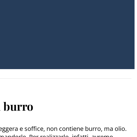
a burro
ggera e soffice, non contiene burro, ma olio.
mandorle. Per realizzarlo, infatti, avremo