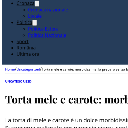
Cronaca
Cronaca nazionale
Locale
Politica
Politica Estera
Politica Nazionale
Sport
România
Ultima ora
/
/
Home
Uncategorized
Torta mele e carote: morbidissima, la preparo senza 
UNCATEGORIZED
Torta mele e carote: mor
La torta di mele e carote è un dolce morbidiss
Si conserva inalterato per parecchi giorni, cont