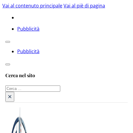
Vai al contenuto principale
Vai al piè di pagina
Pubblicità
Pubblicità
Cerca nel sito
Cerca
×