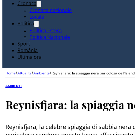
Cronaca
Cronaca nazionale
Locale
Politica
Politica Estera
Politica Nazionale
Sport
România
Ultima ora
/
/
/
Home
Attualità
Ambiente
Reynisfjara: la spiaggia nera pericolosa dell’Islan
AMBIENTE
Reynisfjara: la spiaggia n
Reynisfjara, la celebre spiaggia di sabbia nera
pericolose rendono questo luogo affascinant