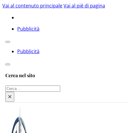
Vai al contenuto principale
Vai al piè di pagina
Pubblicità
Pubblicità
Cerca nel sito
Cerca
×