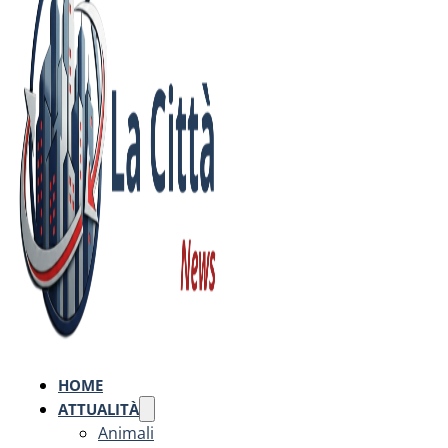
HOME
ATTUALITÀ
Animali