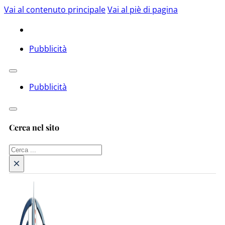
Vai al contenuto principale
Vai al piè di pagina
Pubblicità
Pubblicità
Cerca nel sito
Cerca
×