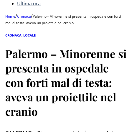
Ultima ora
/
/
Home
Cronaca
Palermo - Minorenne si presenta in ospedale con forti
mal di testa: aveva un proiettile nel cranio
CRONACA
,
LOCALE
Palermo – Minorenne si
presenta in ospedale
con forti mal di testa:
aveva un proiettile nel
cranio