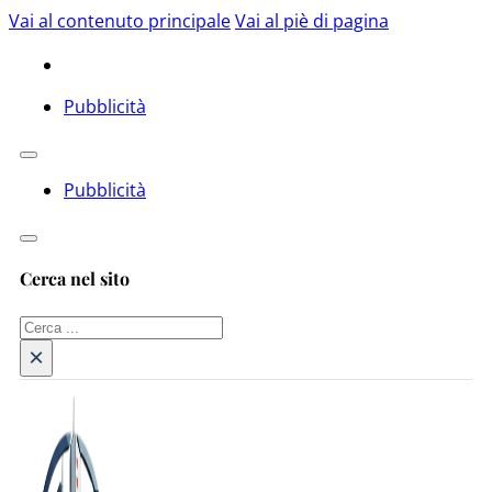
Vai al contenuto principale
Vai al piè di pagina
Pubblicità
Pubblicità
Cerca nel sito
Cerca
×