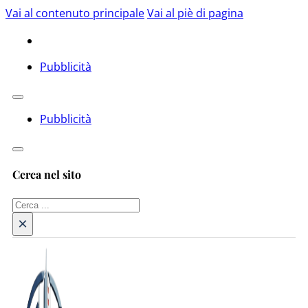
Vai al contenuto principale
Vai al piè di pagina
Pubblicità
Pubblicità
Cerca nel sito
Cerca
×