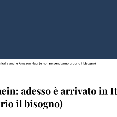
 Italia anche Amazon Haul (e non ne sentivamo proprio il bisogno)
in: adesso è arrivato in 
io il bisogno)