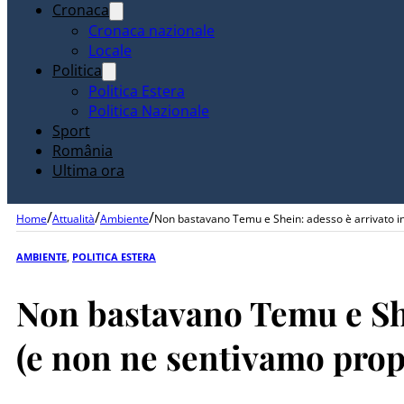
Cronaca
Cronaca nazionale
Locale
Politica
Politica Estera
Politica Nazionale
Sport
România
Ultima ora
/
/
/
Home
Attualità
Ambiente
Non bastavano Temu e Shein: adesso è arrivato in
AMBIENTE
,
POLITICA ESTERA
Non bastavano Temu e She
(e non ne sentivamo propr