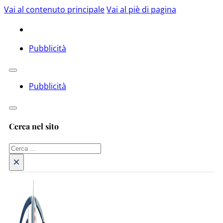
Vai al contenuto principale
Vai al piè di pagina
Pubblicità
Pubblicità
Cerca nel sito
Cerca
×