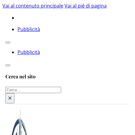
Vai al contenuto principale
Vai al piè di pagina
Pubblicità
Pubblicità
Cerca nel sito
Cerca
×