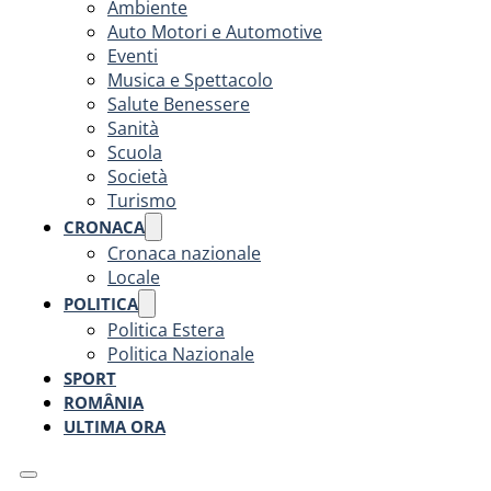
Ambiente
Auto Motori e Automotive
Eventi
Musica e Spettacolo
Salute Benessere
Sanità
Scuola
Società
Turismo
CRONACA
Cronaca nazionale
Locale
POLITICA
Politica Estera
Politica Nazionale
SPORT
ROMÂNIA
ULTIMA ORA