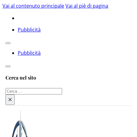
Vai al contenuto principale
Vai al piè di pagina
Pubblicità
Pubblicità
Cerca nel sito
Cerca
×