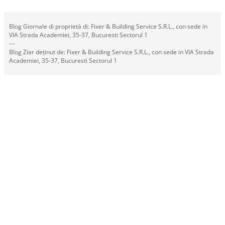
Blog Giornale di proprietà di: Fixer & Building Service S.R.L., con sede in
VIA Strada Academiei, 35-37, Bucuresti Sectorul 1
---
Blog Ziar deținut de: Fixer & Building Service S.R.L., con sede in VIA Strada
Academiei, 35-37, Bucuresti Sectorul 1