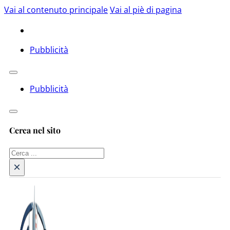
Vai al contenuto principale
Vai al piè di pagina
Pubblicità
Pubblicità
Cerca nel sito
Cerca
×