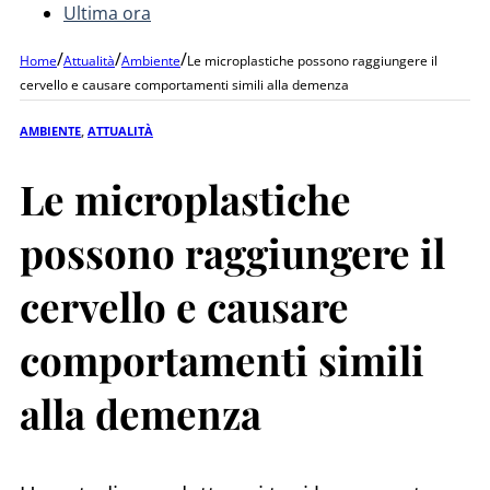
Ultima ora
/
/
/
Home
Attualità
Ambiente
Le microplastiche possono raggiungere il
cervello e causare comportamenti simili alla demenza
AMBIENTE
,
ATTUALITÀ
Le microplastiche
possono raggiungere il
cervello e causare
comportamenti simili
alla demenza