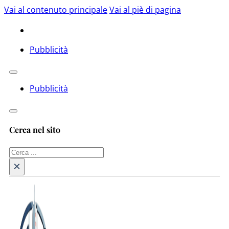
Vai al contenuto principale
Vai al piè di pagina
Pubblicità
Pubblicità
Cerca nel sito
Cerca
×