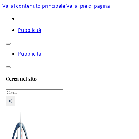
Vai al contenuto principale
Vai al piè di pagina
Pubblicità
Pubblicità
Cerca nel sito
Cerca
×