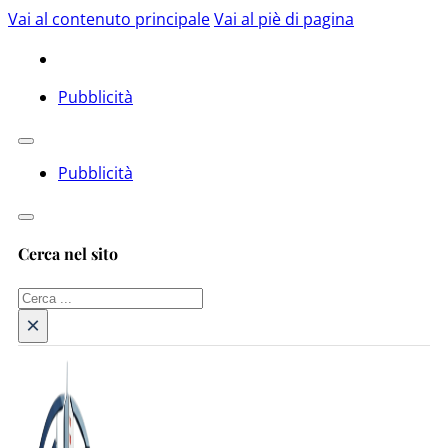
Vai al contenuto principale
Vai al piè di pagina
Pubblicità
Pubblicità
Cerca nel sito
Cerca
×