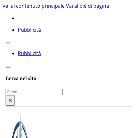
Vai al contenuto principale
Vai al piè di pagina
Pubblicità
Pubblicità
Cerca nel sito
Cerca
×