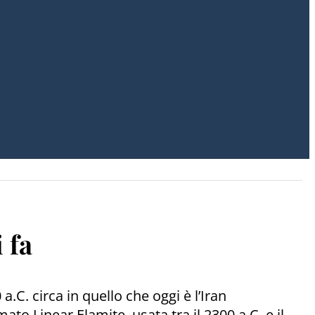
 fa
a.C. circa in quello che oggi è l’Iran
to Linear Elamite, usata tra il 2300 a.C. e il