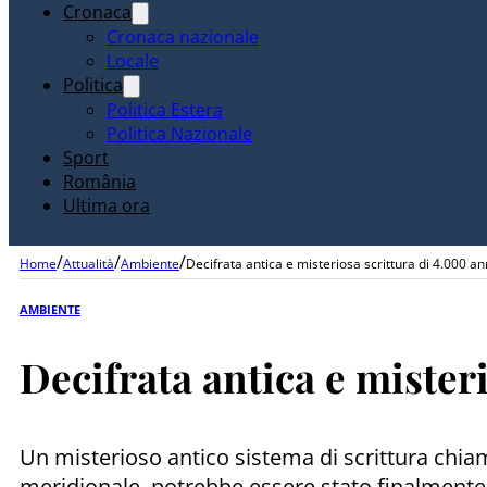
Cronaca
Cronaca nazionale
Locale
Politica
Politica Estera
Politica Nazionale
Sport
România
Ultima ora
/
/
/
Home
Attualità
Ambiente
Decifrata antica e misteriosa scrittura di 4.000 an
AMBIENTE
Decifrata antica e misteri
Un misterioso antico sistema di scrittura chiamat
meridionale, potrebbe essere stato finalmente d