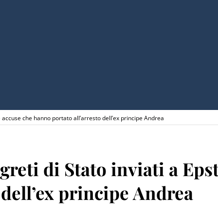
 le accuse che hanno portato all’arresto dell’ex principe Andrea
greti di Stato inviati a Eps
 dell’ex principe Andrea