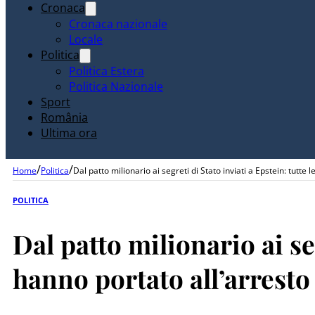
Cronaca
Cronaca nazionale
Locale
Politica
Politica Estera
Politica Nazionale
Sport
România
Ultima ora
/
/
Home
Politica
Dal patto milionario ai segreti di Stato inviati a Epstein: tutte
POLITICA
Dal patto milionario ai se
hanno portato all’arresto