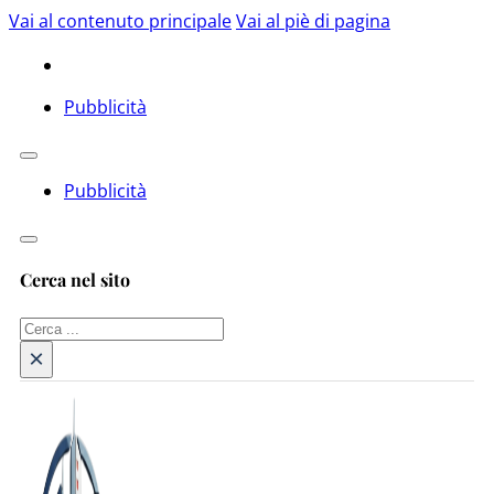
Vai al contenuto principale
Vai al piè di pagina
Pubblicità
Pubblicità
Cerca nel sito
Cerca
×