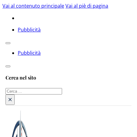
Vai al contenuto principale
Vai al piè di pagina
Pubblicità
Pubblicità
Cerca nel sito
Cerca
×