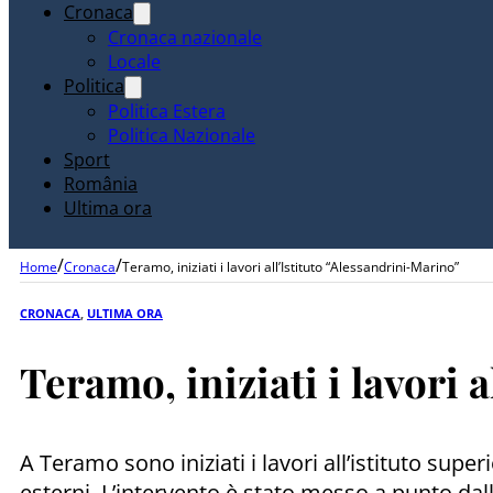
Cronaca
Cronaca nazionale
Locale
Politica
Politica Estera
Politica Nazionale
Sport
România
Ultima ora
/
/
Home
Cronaca
Teramo, iniziati i lavori all’Istituto “Alessandrini-Marino”
CRONACA
,
ULTIMA ORA
Teramo, iniziati i lavori 
A Teramo sono iniziati i lavori all’istituto supe
esterni. L’intervento è stato messo a punto dall’