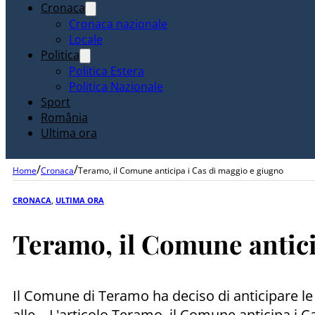
Cronaca
Cronaca nazionale
Locale
Politica
Politica Estera
Politica Nazionale
Sport
România
Ultima ora
/
/
Home
Cronaca
Teramo, il Comune anticipa i Cas di maggio e giugno
CRONACA
,
ULTIMA ORA
Teramo, il Comune antici
Il Comune di Teramo ha deciso di anticipare le
alle... L'articolo Teramo, il Comune anticipa i