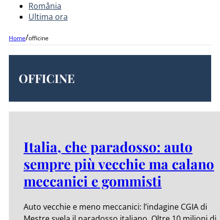
România
Ultima ora
/
Home
officine
OFFICINE
Italia, che paradosso: auto
sempre più vecchie ma calano
meccanici e gommisti
Auto vecchie e meno meccanici: l’indagine CGIA di
Mestre svela il paradosso italiano. Oltre 10 milioni di