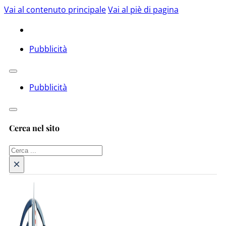
Vai al contenuto principale
Vai al piè di pagina
Pubblicità
Pubblicità
Cerca nel sito
Cerca
×