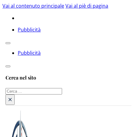
Vai al contenuto principale
Vai al piè di pagina
Pubblicità
Pubblicità
Cerca nel sito
Cerca
×