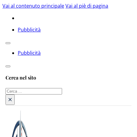
Vai al contenuto principale
Vai al piè di pagina
Pubblicità
Pubblicità
Cerca nel sito
Cerca
×