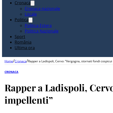
Cronaca
Cronaca nazionale
Locale
Politica
Politica Estera
Politica Nazionale
Sport
România
Ultima ora
/
/
Home
Cronaca
Rapper a Ladispoli, Cervo: “Vergogna, stornati fondi cospicui
CRONACA
Rapper a Ladispoli, Cervo
impellenti”