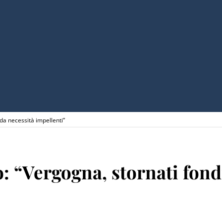
 da necessità impellenti”
: “Vergogna, stornati fond