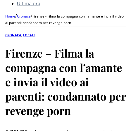
Ultima ora
/
/
Home
Cronaca
Firenze - Filma la compagna con l'amante e invia il video
ai parenti: condannato per revenge porn
CRONACA
,
LOCALE
Firenze – Filma la
compagna con l’amante
e invia il video ai
parenti: condannato per
revenge porn