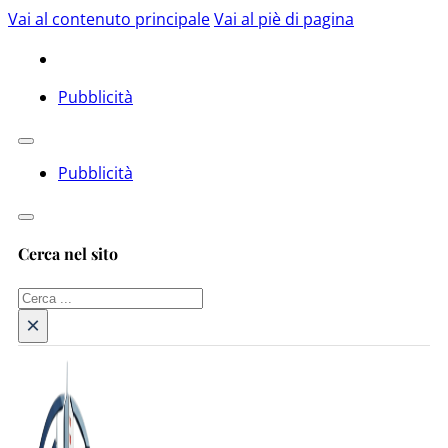
Vai al contenuto principale
Vai al piè di pagina
Pubblicità
Pubblicità
Cerca nel sito
Cerca
×