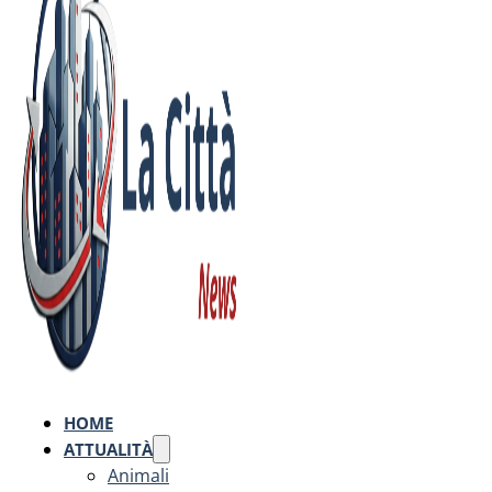
HOME
ATTUALITÀ
Animali