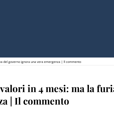
ssiva del governo ignora una vera emergenza | Il commento
valori in 4 mesi: ma la fur
za | Il commento