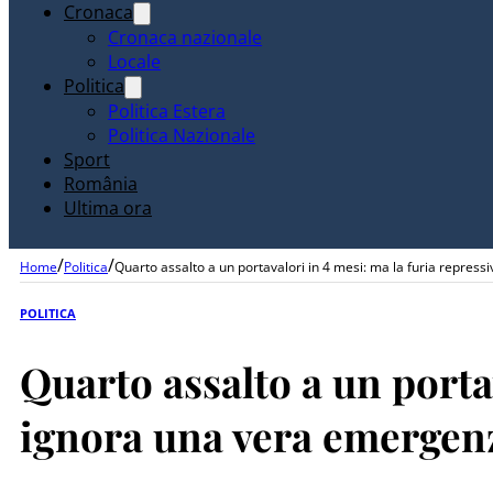
Cronaca
Cronaca nazionale
Locale
Politica
Politica Estera
Politica Nazionale
Sport
România
Ultima ora
/
/
Home
Politica
Quarto assalto a un portavalori in 4 mesi: ma la furia repre
POLITICA
Quarto assalto a un porta
ignora una vera emergen