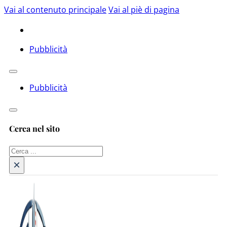
Vai al contenuto principale
Vai al piè di pagina
Pubblicità
Pubblicità
Cerca nel sito
Cerca
×