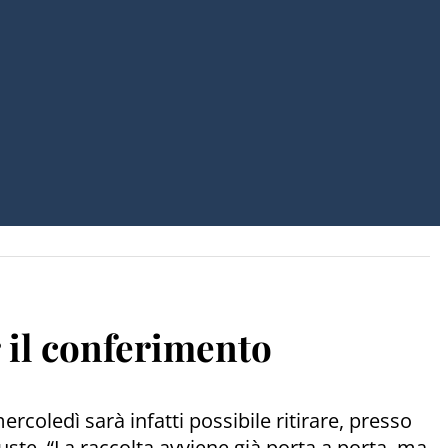
 il conferimento
ercoledì sarà infatti possibile ritirare, presso
buste. “La raccolta avviene già porta a porta, ma