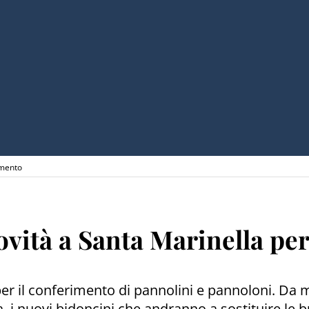
imento
vità a Santa Marinella per
e per il conferimento di pannolini e pannoloni. Da m
ia, i nuovi bidoncini che andranno a sostituire le 