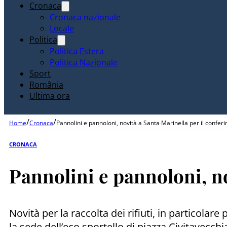
Cronaca
Cronaca nazionale
Locale
Politica
Politica Estera
Politica Nazionale
Sport
România
Ultima ora
/
/
Home
Cronaca
Pannolini e pannoloni, novità a Santa Marinella per il confer
CRONACA
Pannolini e pannoloni, no
Novità per la raccolta dei rifiuti, in particolar
la sede dell’eco sportello di piazza Civitavecch