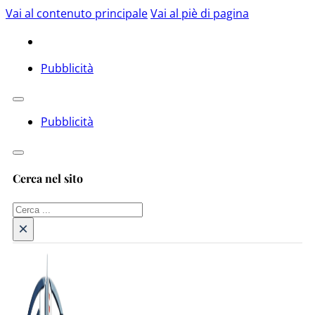
Vai al contenuto principale
Vai al piè di pagina
Pubblicità
Pubblicità
Cerca nel sito
Cerca
×