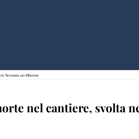
gini: fermato un 48enne
rte nel cantiere, svolta n