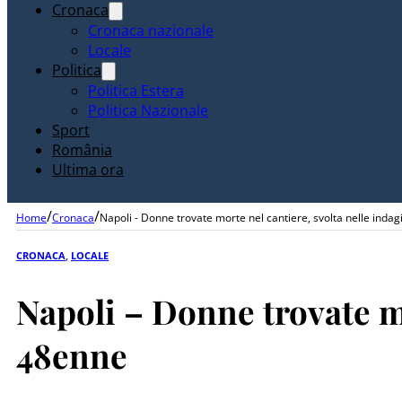
Cronaca
Cronaca nazionale
Locale
Politica
Politica Estera
Politica Nazionale
Sport
România
Ultima ora
/
/
Home
Cronaca
Napoli - Donne trovate morte nel cantiere, svolta nelle inda
CRONACA
,
LOCALE
Napoli – Donne trovate mo
48enne