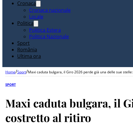
Cronaca
Cronaca nazionale
Locale
Politica
Politica Estera
Politica Nazionale
Sport
România
Ultima ora
/
/
Home
Sport
Maxi caduta bulgara, il Giro 2026 perde già una delle sue stelle:
SPORT
Maxi caduta bulgara, il G
costretto al ritiro