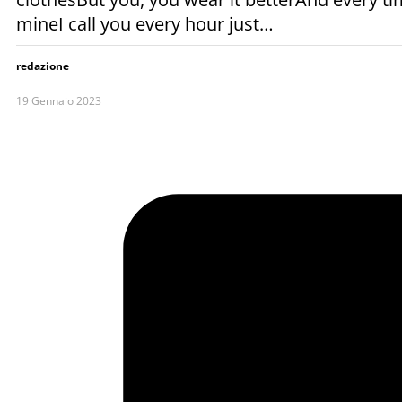
mineI call you every hour just…
redazione
19 Gennaio 2023