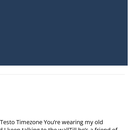
o Testo Timezone You’re wearing my old
keep talking to the wallTill he’s a friend of