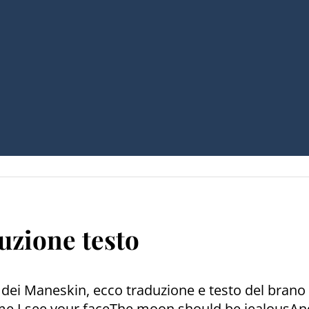
zione testo
 dei Maneskin, ecco traduzione e testo del bran
e I see your faceThe moon should be jealousAnd I 