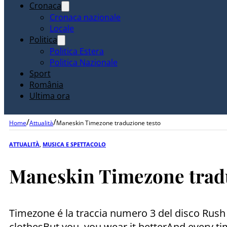
Cronaca
Cronaca nazionale
Locale
Politica
Politica Estera
Politica Nazionale
Sport
România
Ultima ora
/
/
Home
Attualità
Maneskin Timezone traduzione testo
ATTUALITÀ
,
MUSICA E SPETTACOLO
Maneskin Timezone tradu
Timezone é la traccia numero 3 del disco Rush
clothesBut you, you wear it betterAnd every tim