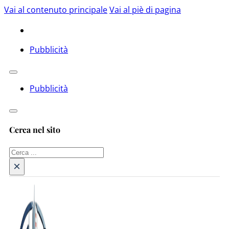
Vai al contenuto principale
Vai al piè di pagina
Pubblicità
Pubblicità
Cerca nel sito
Cerca
×