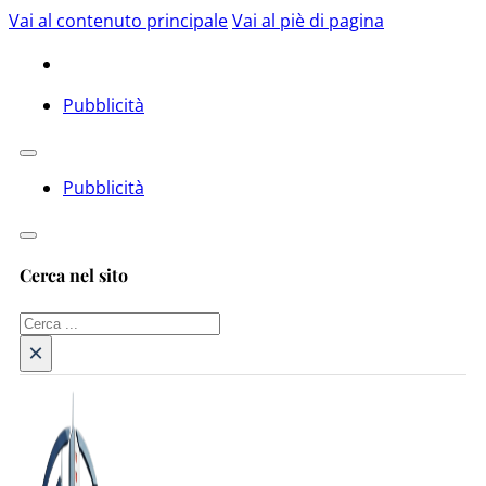
Vai al contenuto principale
Vai al piè di pagina
Pubblicità
Pubblicità
Cerca nel sito
Cerca
×