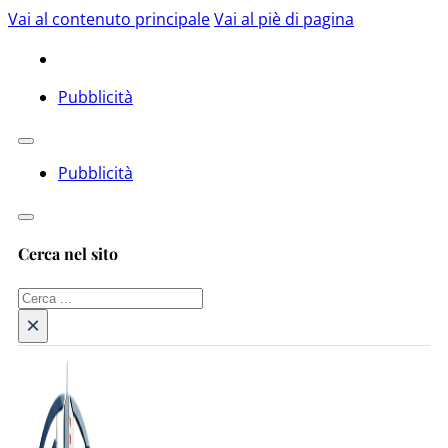
Vai al contenuto principale
Vai al piè di pagina
Pubblicità
Pubblicità
Cerca nel sito
Cerca
×