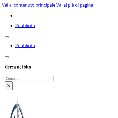
Vai al contenuto principale
Vai al piè di pagina
Pubblicità
Pubblicità
Cerca nel sito
Cerca
×