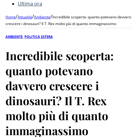
Ultima ora
/
/
/
Home
Attualità
Ambiente
Incredibile scoperta: quanto potevano davvero
crescere i dinosauri? Il T. Rex molto più di quanto immaginassimo
AMBIENTE
,
POLITICA ESTERA
Incredibile scoperta:
quanto potevano
davvero crescere i
dinosauri? Il T. Rex
molto più di quanto
immaginassimo