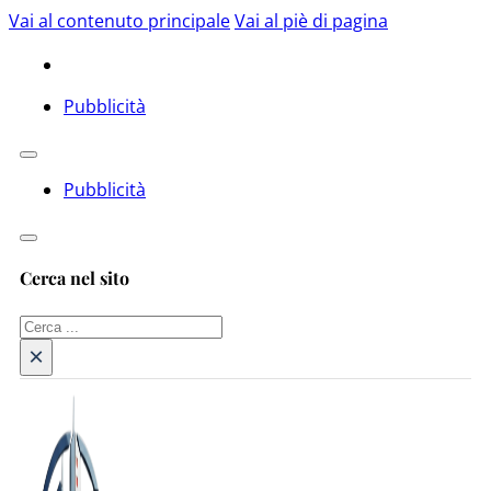
Vai al contenuto principale
Vai al piè di pagina
Pubblicità
Pubblicità
Cerca nel sito
Cerca
×