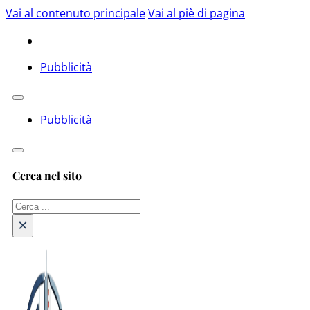
Vai al contenuto principale
Vai al piè di pagina
Pubblicità
Pubblicità
Cerca nel sito
Cerca
×