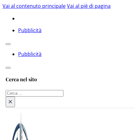
Vai al contenuto principale
Vai al piè di pagina
Pubblicità
Pubblicità
Cerca nel sito
Cerca
×