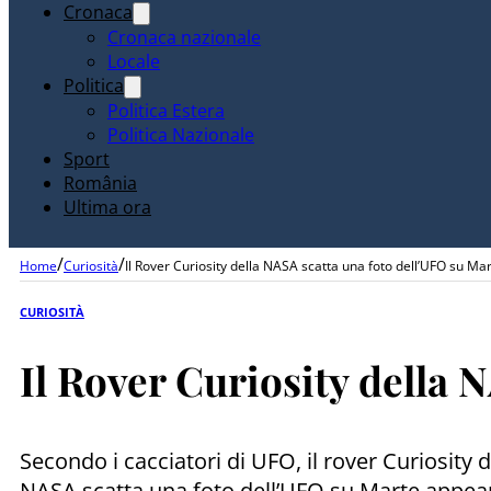
Cronaca
Cronaca nazionale
Locale
Politica
Politica Estera
Politica Nazionale
Sport
România
Ultima ora
/
/
Home
Curiosità
Il Rover Curiosity della NASA scatta una foto dell’UFO su Ma
CURIOSITÀ
Il Rover Curiosity della 
Secondo i cacciatori di UFO, il rover Curiosity 
NASA scatta una foto dell’UFO su Marte appeare