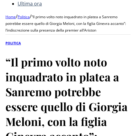
Ultima ora
/
/
Home
Politica
“Il primo volto noto inquadrato in platea a Sanremo
potrebbe essere quello di Giorgia Meloni, con la figlia Ginevra accanto”:
l’indiscrezione sulla presenza della premier all’Ariston
POLITICA
“Il primo volto noto
inquadrato in platea a
Sanremo potrebbe
essere quello di Giorgia
Meloni, con la figlia