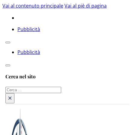
Vai al contenuto principale
Vai al piè di pagina
Pubblicità
Pubblicità
Cerca nel sito
Cerca
×