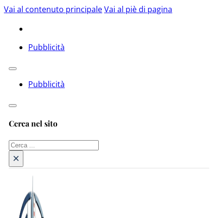
Vai al contenuto principale
Vai al piè di pagina
Pubblicità
Pubblicità
Cerca nel sito
Cerca
×