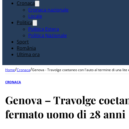
Cronaca
Cronaca nazionale
Locale
Politica
Politica Estera
Politica Nazionale
Sport
România
Ultima ora
/
/
Home
Cronaca
Genova - Travolge coetaneo con l'auto al termine di una lite
CRONACA
Genova – Travolge coetane
fermato uomo di 28 anni